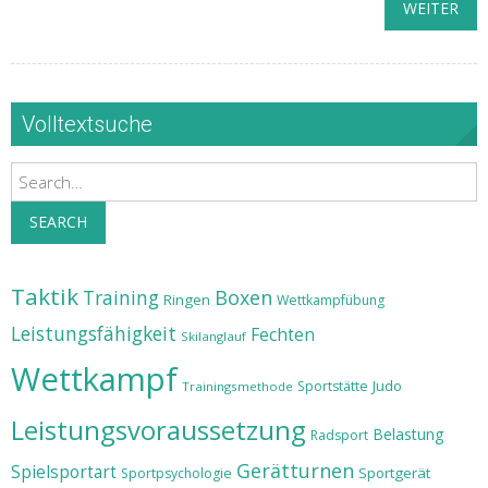
WEITER
Volltextsuche
Search
SEARCH
Taktik
Training
Boxen
Ringen
Wettkampfübung
Leistungsfähigkeit
Fechten
Skilanglauf
Wettkampf
Judo
Sportstätte
Trainingsmethode
Leistungsvoraussetzung
Belastung
Radsport
Gerätturnen
Spielsportart
Sportgerät
Sportpsychologie