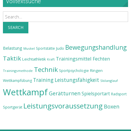
Volltextsuche
Search
SEARCH
Bewegungshandlung
Belastung
Judo
Sportstätte
Muskel
Taktik
Trainingsmittel
Fechten
Leichtathletik
Kraft
Technik
Ringen
Sportpsychologie
Trainingsmethode
Training
Leistungsfähigkeit
Wettkampfübung
Skilanglauf
Wettkampf
Gerätturnen
Spielsportart
Radsport
Leistungsvoraussetzung
Boxen
Sportgerät