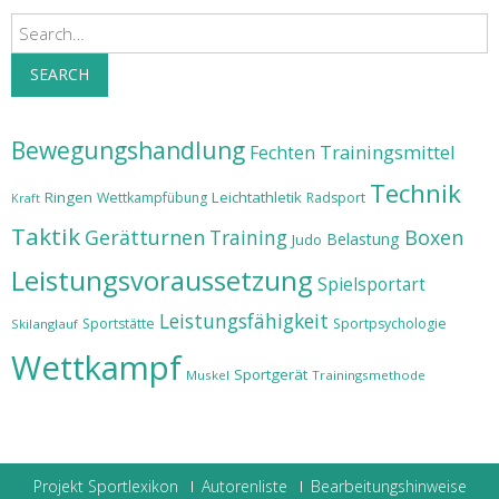
Search
SEARCH
Bewegungshandlung
Trainingsmittel
Fechten
Technik
Ringen
Leichtathletik
Wettkampfübung
Radsport
Kraft
Taktik
Gerätturnen
Training
Boxen
Belastung
Judo
Leistungsvoraussetzung
Spielsportart
Leistungsfähigkeit
Sportstätte
Sportpsychologie
Skilanglauf
Wettkampf
Sportgerät
Muskel
Trainingsmethode
Projekt Sportlexikon
Autorenliste
Bearbeitungshinweise