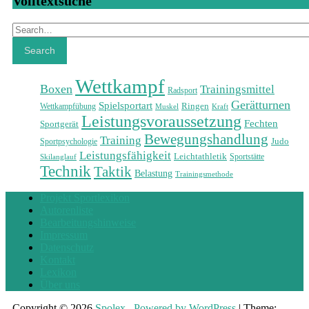
Volltextsuche
Search
Search
Wettkampf
Boxen
Trainingsmittel
Radsport
Gerätturnen
Spielsportart
Ringen
Wettkampfübung
Muskel
Kraft
Leistungsvoraussetzung
Fechten
Sportgerät
Bewegungshandlung
Training
Judo
Sportpsychologie
Leistungsfähigkeit
Leichtathletik
Sportstätte
Skilanglauf
Technik
Taktik
Belastung
Trainingsmethode
Projekt Sportlexikon
Autorenliste
Bearbeitungshinweise
Impressum
Datenschutz
Kontakt
Lexikon
Über uns
Copyright © 2026
Spolex
.
Powered by WordPress
|
Theme: