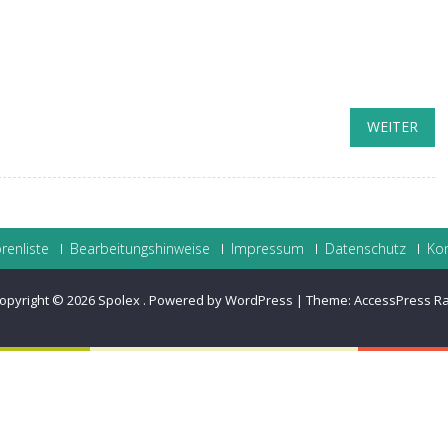
WEITER
renliste
Bearbeitungshinweise
Impressum
Datenschutz
Ko
opyright © 2026
Spolex
.
Powered by WordPress
|
Theme:
AccessPress R