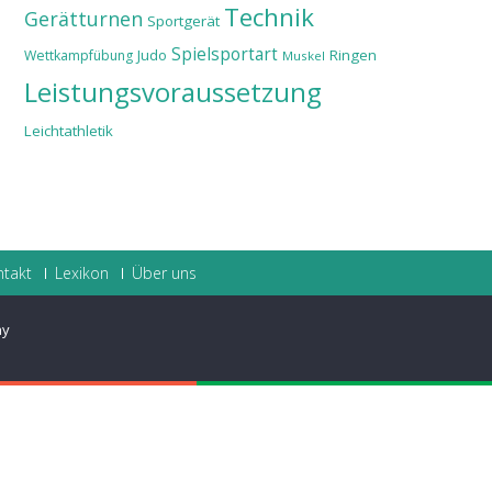
Technik
Gerätturnen
Sportgerät
Spielsportart
Judo
Ringen
Wettkampfübung
Muskel
Leistungsvoraussetzung
Leichtathletik
ntakt
Lexikon
Über uns
ay