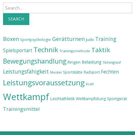
Search
SEARCH
Boxen
Gerätturnen
Training
Judo
Sportpsychologie
Technik
Taktik
Spielsportart
Trainingsmethode
Bewegungshandlung
Belastung
Ringen
Skilanglauf
Leistungsfähigkeit
Fechten
Sportstätte
Radsport
Muskel
Leistungsvoraussetzung
Kraft
Wettkampf
Leichtathletik
Sportgerät
Wettkampfübung
Trainingsmittel