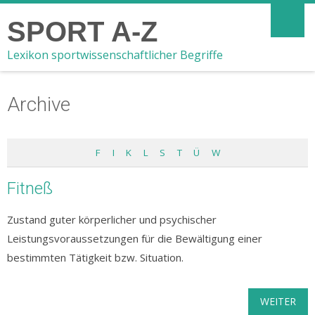
SPORT A-Z
Lexikon sportwissenschaftlicher Begriffe
Archive
F
I
K
L
S
T
Ü
W
Fitneß
Zustand guter körperlicher und psychischer
Leistungsvoraussetzungen für die Bewältigung einer
bestimmten Tätigkeit bzw. Situation.
WEITER