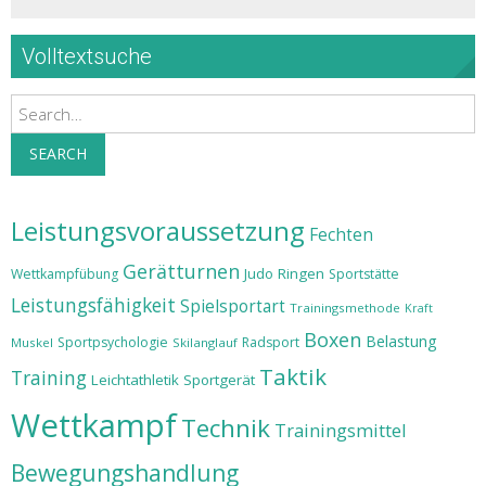
Volltextsuche
Search
SEARCH
Leistungsvoraussetzung
Fechten
Gerätturnen
Judo
Ringen
Wettkampfübung
Sportstätte
Leistungsfähigkeit
Spielsportart
Trainingsmethode
Kraft
Boxen
Belastung
Sportpsychologie
Radsport
Muskel
Skilanglauf
Taktik
Training
Leichtathletik
Sportgerät
Wettkampf
Technik
Trainingsmittel
Bewegungshandlung