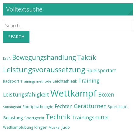
Volltextsuche
Search
SEARCH
Bewegungshandlung
Taktik
Kraft
Leistungsvoraussetzung
Spielsportart
Training
Leichtathletik
Radsport
Trainingsmethode
Wettkampf
Leistungsfähigkeit
Boxen
Gerätturnen
Fechten
Sportpsychologie
Sportstätte
Skilanglauf
Technik
Trainingsmittel
Belastung
Sportgerät
Ringen
Judo
Wettkampfübung
Muskel