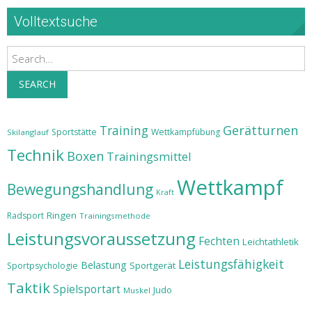
Volltextsuche
Search
SEARCH
Training
Gerätturnen
Sportstätte
Wettkampfübung
Skilanglauf
Technik
Boxen
Trainingsmittel
Wettkampf
Bewegungshandlung
Kraft
Ringen
Radsport
Trainingsmethode
Leistungsvoraussetzung
Fechten
Leichtathletik
Leistungsfähigkeit
Belastung
Sportgerät
Sportpsychologie
Taktik
Spielsportart
Judo
Muskel