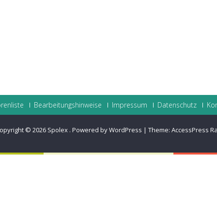
renliste
Bearbeitungshinweise
Impressum
Datenschutz
Ko
opyright © 2026
Spolex
.
Powered by WordPress
|
Theme:
AccessPress R