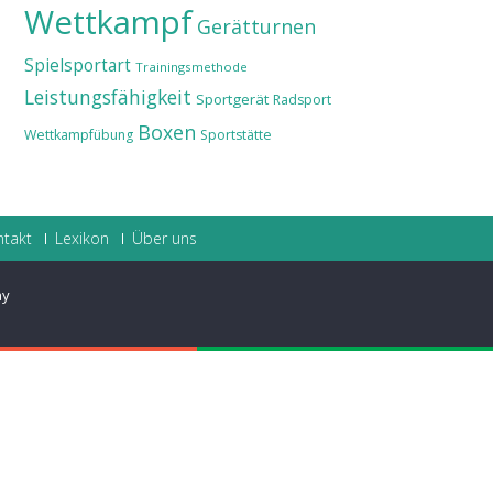
Wettkampf
Gerätturnen
Spielsportart
Trainingsmethode
Leistungsfähigkeit
Sportgerät
Radsport
Boxen
Wettkampfübung
Sportstätte
ntakt
Lexikon
Über uns
ay