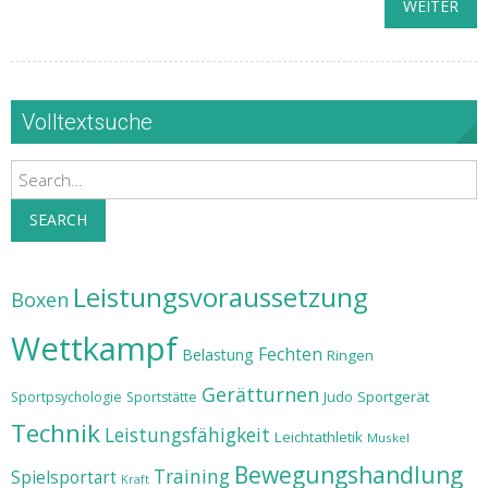
WEITER
Volltextsuche
Search
SEARCH
Leistungsvoraussetzung
Boxen
Wettkampf
Fechten
Belastung
Ringen
Gerätturnen
Judo
Sportgerät
Sportpsychologie
Sportstätte
Technik
Leistungsfähigkeit
Leichtathletik
Muskel
Bewegungshandlung
Training
Spielsportart
Kraft