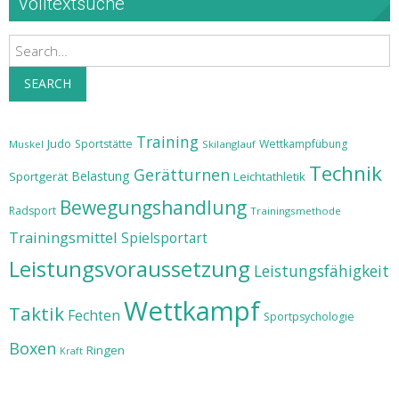
Volltextsuche
Search
SEARCH
Training
Judo
Sportstätte
Wettkampfübung
Muskel
Skilanglauf
Technik
Gerätturnen
Belastung
Sportgerät
Leichtathletik
Bewegungshandlung
Radsport
Trainingsmethode
Trainingsmittel
Spielsportart
Leistungsvoraussetzung
Leistungsfähigkeit
Wettkampf
Taktik
Fechten
Sportpsychologie
Boxen
Ringen
Kraft