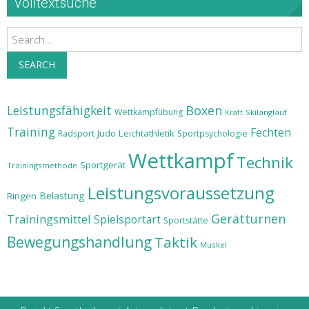
Volltextsuche
Search
SEARCH
Leistungsfähigkeit
Boxen
Wettkampfübung
Skilanglauf
Kraft
Training
Fechten
Judo
Leichtathletik
Radsport
Sportpsychologie
Wettkampf
Technik
Sportgerät
Trainingsmethode
Leistungsvoraussetzung
Belastung
Ringen
Gerätturnen
Trainingsmittel
Spielsportart
Sportstätte
Bewegungshandlung
Taktik
Muskel