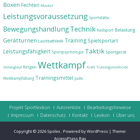
Boxen
Fechten
Muskel
Leistungsvoraussetzung
Sportstätte
Technik
Bewegungshandlung
Belastung
Radsport
Gerätturnen
Training
Spielsportart
Leichtathletik
Taktik
Leistungsfähigkeit
Sportgerät
Sportpsychologie
Wettkampf
Ringen
Skilanglauf
Trainingsmethode
Kraft
Trainingsmittel
Judo
Wettkampfübung
Projekt Sportlexikon
Autorenliste
Bearbeitungshinweise
Impressum
Datenschutz
Kontakt
Lexikon
Über uns
Copyright © 2026
Spolex
.
Powered by WordPress
|
Theme:
AccessPress Ray