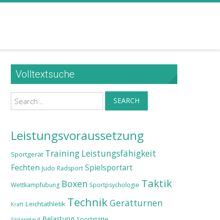
Volltextsuche
Search
SEARCH
Leistungsvoraussetzung
Training
Leistungsfähigkeit
Sportgerät
Fechten
Spielsportart
Judo
Radsport
Taktik
Boxen
Wettkampfübung
Sportpsychologie
Technik
Gerätturnen
Leichtathletik
Kraft
Belastung
Sportstätte
Skilanglauf