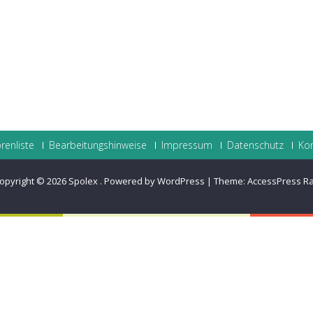
renliste
Bearbeitungshinweise
Impressum
Datenschutz
Ko
opyright © 2026
Spolex
.
Powered by WordPress
|
Theme:
AccessPress R