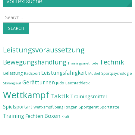
Volltextsuche
Search
SEARCH
Leistungsvoraussetzung
Technik
Bewegungshandlung
Trainingsmethode
Leistungsfähigkeit
Belastung
Radsport
Sportpsychologie
Muskel
Gerätturnen
Judo
Leichtathletik
Skilanglauf
Wettkampf
Taktik
Trainingsmittel
Spielsportart
Ringen
Sportgerät
Wettkampfübung
Sportstätte
Training
Boxen
Fechten
Kraft