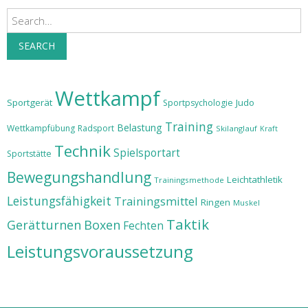
Search
SEARCH
Wettkampf
Sportgerät
Judo
Sportpsychologie
Training
Belastung
Wettkampfübung
Radsport
Skilanglauf
Kraft
Technik
Spielsportart
Sportstätte
Bewegungshandlung
Leichtathletik
Trainingsmethode
Leistungsfähigkeit
Trainingsmittel
Ringen
Muskel
Taktik
Gerätturnen
Boxen
Fechten
Leistungsvoraussetzung