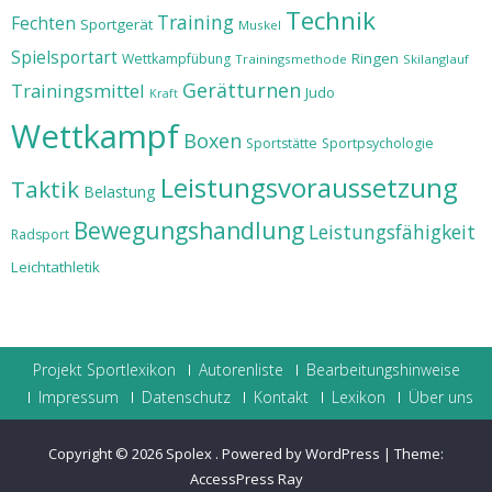
Technik
Training
Fechten
Sportgerät
Muskel
Spielsportart
Ringen
Wettkampfübung
Trainingsmethode
Skilanglauf
Gerätturnen
Trainingsmittel
Judo
Kraft
Wettkampf
Boxen
Sportstätte
Sportpsychologie
Leistungsvoraussetzung
Taktik
Belastung
Bewegungshandlung
Leistungsfähigkeit
Radsport
Leichtathletik
Projekt Sportlexikon
Autorenliste
Bearbeitungshinweise
Impressum
Datenschutz
Kontakt
Lexikon
Über uns
Copyright © 2026
Spolex
.
Powered by WordPress
|
Theme:
AccessPress Ray