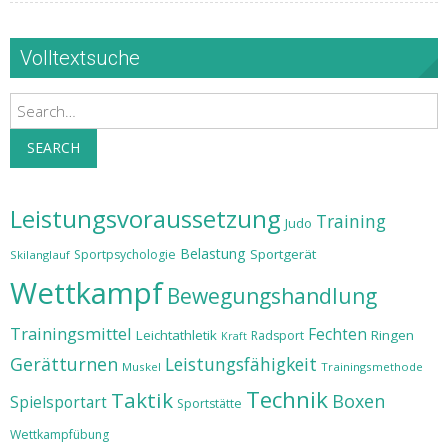
Volltextsuche
Search
SEARCH
Leistungsvoraussetzung
Training
Judo
Belastung
Sportgerät
Sportpsychologie
Skilanglauf
Wettkampf
Bewegungshandlung
Trainingsmittel
Fechten
Leichtathletik
Ringen
Radsport
Kraft
Gerätturnen
Leistungsfähigkeit
Muskel
Trainingsmethode
Technik
Taktik
Boxen
Spielsportart
Sportstätte
Wettkampfübung