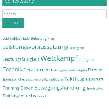
Volltextsuche
Search
SEARCH
Belastung
Leichtathletik
Judo
Kraft
Leistungsvoraussetzung
Skilanglauf
Wettkampf
Leistungsfähigkeit
Sportgerät
Technik
Gerätturnen
Fechten
Ringen
Trainingsmethode
Taktik
Spielsportart
Sportpsychologie
Wettkampfübung
Muskel
Bewegungshandlung
Training
Boxen
Sportstätte
Trainingsmittel
Radsport