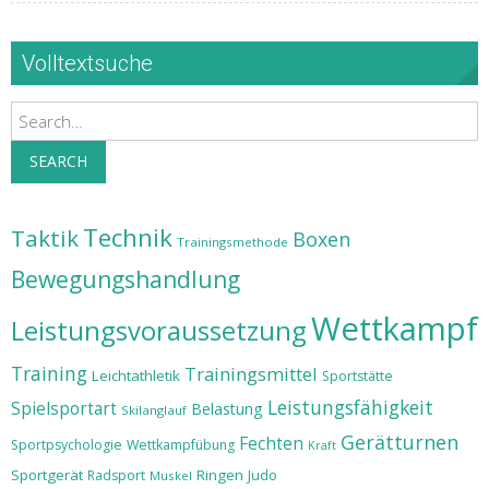
Volltextsuche
Search
SEARCH
Technik
Taktik
Boxen
Trainingsmethode
Bewegungshandlung
Wettkampf
Leistungsvoraussetzung
Training
Trainingsmittel
Leichtathletik
Sportstätte
Leistungsfähigkeit
Spielsportart
Belastung
Skilanglauf
Gerätturnen
Fechten
Sportpsychologie
Wettkampfübung
Kraft
Sportgerät
Ringen
Judo
Radsport
Muskel