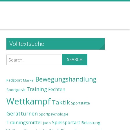
Volltextsuche
Search
SEARCH
Bewegungshandlung
Radsport
Muskel
Training
Fechten
Sportgerät
Wettkampf
Taktik
Sportstätte
Gerätturnen
Sportpsychologie
Trainingsmittel
Spielsportart
Belastung
Judo