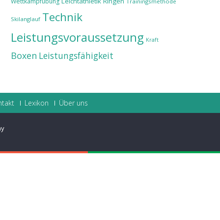
Leichtathletik
Ringen
Wettkampfübung
Trainingsmethode
Technik
Skilanglauf
Leistungsvoraussetzung
Kraft
Boxen
Leistungsfähigkeit
ntakt
Lexikon
Über uns
ay