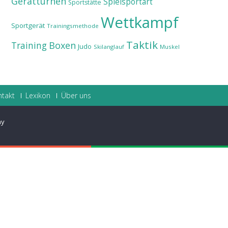
Gerätturnen
Spielsportart
Sportstätte
Wettkampf
Sportgerät
Trainingsmethode
Taktik
Training
Boxen
Judo
Skilanglauf
Muskel
ntakt
Lexikon
Über uns
ay