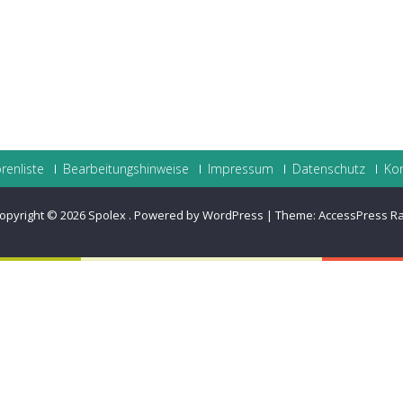
renliste
Bearbeitungshinweise
Impressum
Datenschutz
Ko
opyright © 2026
Spolex
.
Powered by WordPress
|
Theme:
AccessPress R