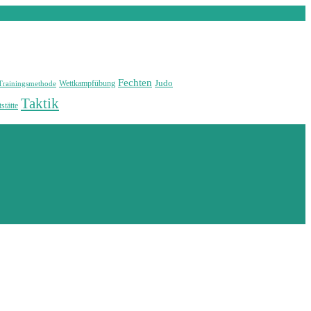
Fechten
Judo
Wettkampfübung
Trainingsmethode
Taktik
stätte