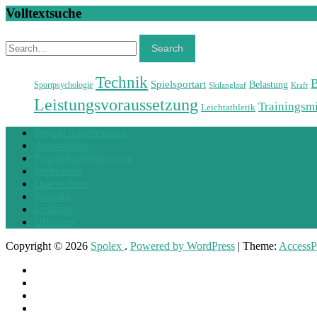
Volltextsuche
Search
Search
Technik
Spielsportart
Belastung
Sportpsychologie
Skilanglauf
Kraft
Leistungsvoraussetzung
Trainingsmi
Leichtathletik
Projekt Sportlexikon
Autorenliste
Bearbeitungshinweise
Impressum
Datenschutz
Kontakt
Lexikon
Über uns
Copyright © 2026
Spolex
.
Powered by WordPress
|
Theme:
AccessP