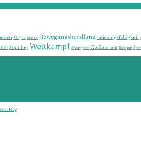
Bewegungshandlung
Boxen
Leistungsfähigkeit
Ringen
Muskel
Wettkampf
Training
Gerätturnen
ttel
Sportgerät
Radsport
Sport
ress Ray