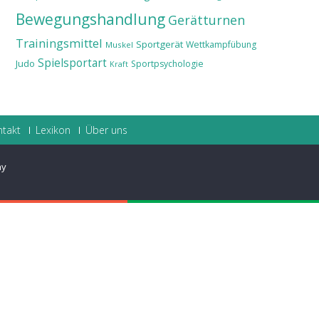
Bewegungshandlung
Gerätturnen
Trainingsmittel
Sportgerät
Wettkampfübung
Muskel
Spielsportart
Judo
Sportpsychologie
Kraft
ntakt
Lexikon
Über uns
ay