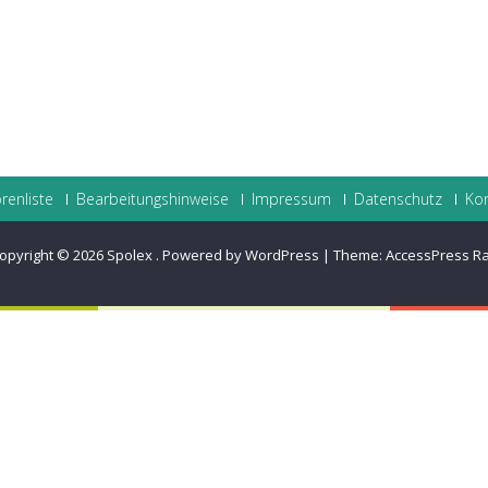
renliste
Bearbeitungshinweise
Impressum
Datenschutz
Ko
opyright © 2026
Spolex
.
Powered by WordPress
|
Theme:
AccessPress R