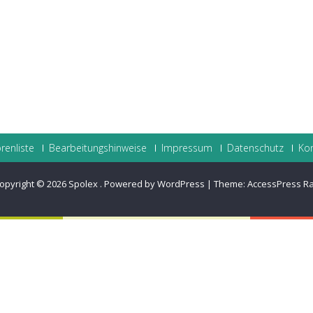
renliste
Bearbeitungshinweise
Impressum
Datenschutz
Ko
opyright © 2026
Spolex
.
Powered by WordPress
|
Theme:
AccessPress R