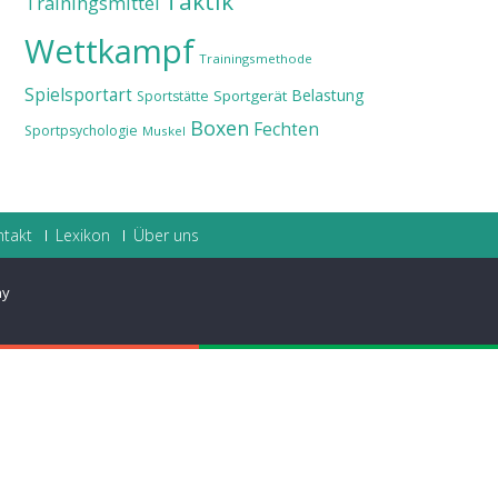
Taktik
Trainingsmittel
Wettkampf
Trainingsmethode
Spielsportart
Belastung
Sportgerät
Sportstätte
Boxen
Fechten
Sportpsychologie
Muskel
ntakt
Lexikon
Über uns
ay