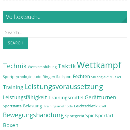
Volltextsuche
Search
SEARCH
Wettkampf
Technik
Taktik
Wettkampfübung
Fechten
Judo
Ringen
Sportpsychologie
Radsport
Skilanglauf
Muskel
Leistungsvoraussetzung
Training
Leistungsfähigkeit
Gerätturnen
Trainingsmittel
Belastung
Leichtathletik
Sportstätte
Trainingsmethode
Kraft
Bewegungshandlung
Spielsportart
Sportgerät
Boxen