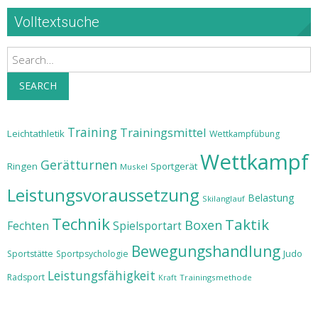
Volltextsuche
Search
SEARCH
Training
Trainingsmittel
Leichtathletik
Wettkampfübung
Wettkampf
Gerätturnen
Ringen
Sportgerät
Muskel
Leistungsvoraussetzung
Belastung
Skilanglauf
Technik
Taktik
Boxen
Fechten
Spielsportart
Bewegungshandlung
Judo
Sportstätte
Sportpsychologie
Leistungsfähigkeit
Radsport
Trainingsmethode
Kraft