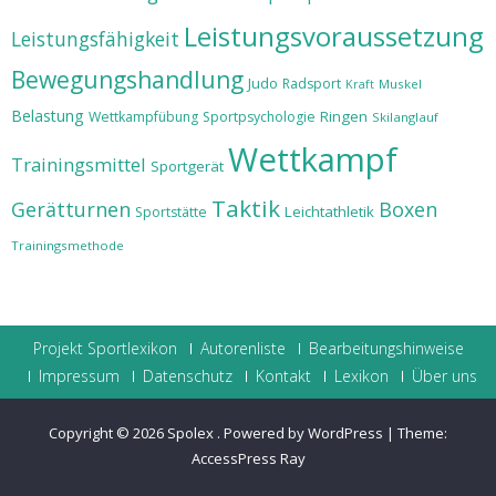
Leistungsvoraussetzung
Leistungsfähigkeit
Bewegungshandlung
Judo
Radsport
Muskel
Kraft
Belastung
Ringen
Wettkampfübung
Sportpsychologie
Skilanglauf
Wettkampf
Trainingsmittel
Sportgerät
Taktik
Gerätturnen
Boxen
Leichtathletik
Sportstätte
Trainingsmethode
Projekt Sportlexikon
Autorenliste
Bearbeitungshinweise
Impressum
Datenschutz
Kontakt
Lexikon
Über uns
Copyright © 2026
Spolex
.
Powered by WordPress
|
Theme:
AccessPress Ray