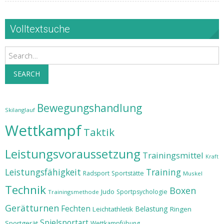
Volltextsuche
Search
SEARCH
Bewegungshandlung
Skilanglauf
Wettkampf
Taktik
Leistungsvoraussetzung
Trainingsmittel
Kraft
Leistungsfähigkeit
Training
Radsport
Sportstätte
Muskel
Technik
Boxen
Judo
Sportpsychologie
Trainingsmethode
Gerätturnen
Fechten
Belastung
Leichtathletik
Ringen
Spielsportart
Sportgerät
Wettkampfübung