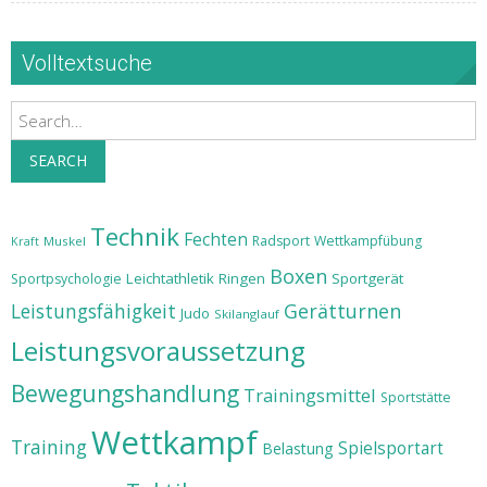
Volltextsuche
Search
SEARCH
Technik
Fechten
Radsport
Wettkampfübung
Muskel
Kraft
Boxen
Leichtathletik
Ringen
Sportgerät
Sportpsychologie
Leistungsfähigkeit
Gerätturnen
Judo
Skilanglauf
Leistungsvoraussetzung
Bewegungshandlung
Trainingsmittel
Sportstätte
Wettkampf
Training
Spielsportart
Belastung