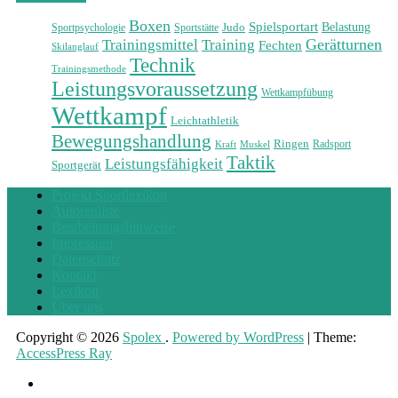
Boxen
Spielsportart
Belastung
Judo
Sportpsychologie
Sportstätte
Training
Gerätturnen
Trainingsmittel
Fechten
Skilanglauf
Technik
Trainingsmethode
Leistungsvoraussetzung
Wettkampfübung
Wettkampf
Leichtathletik
Bewegungshandlung
Ringen
Radsport
Muskel
Kraft
Taktik
Leistungsfähigkeit
Sportgerät
Projekt Sportlexikon
Autorenliste
Bearbeitungshinweise
Impressum
Datenschutz
Kontakt
Lexikon
Über uns
Copyright © 2026
Spolex
.
Powered by WordPress
|
Theme:
AccessPress Ray