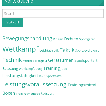
Volltextsuche
Search
SEARCH
Bewegungshandlung
Fechten
Ringen
Sportgerät
Wettkampf
Taktik
Leichtathletik
Sportpsychologie
Technik
Gerätturnen
Spielsportart
Muskel
Skilanglauf
Training
Belastung
Judo
Wettkampfübung
Leistungsfähigkeit
Sportstätte
Kraft
Leistungsvoraussetzung
Trainingsmittel
Boxen
Radsport
Trainingsmethode