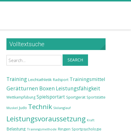
Volltextsuche
Search
SEARCH
Training
Trainingsmittel
Leichtathletik
Radsport
Gerätturnen
Boxen
Leistungsfähigkeit
Spielsportart
Sportgerät
Wettkampfübung
Sportstätte
Technik
Judo
Muskel
Skilanglauf
Leistungsvoraussetzung
Kraft
Belastung
Ringen
Sportpsychologie
Trainingsmethode