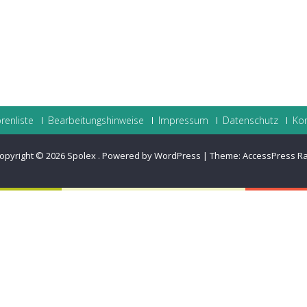
renliste
Bearbeitungshinweise
Impressum
Datenschutz
Ko
opyright © 2026
Spolex
.
Powered by WordPress
|
Theme:
AccessPress R