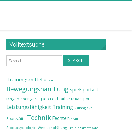
Volltextsuche
Search
SEARCH
Trainingsmittel
Muskel
Bewegungshandlung
Spielsportart
Ringen
Sportgerät
Judo
Leichtathletik
Radsport
Leistungsfähigkeit
Training
Skilanglauf
Technik
Fechten
Sportstätte
Kraft
Sportpsychologie
Wettkampfübung
Trainingsmethode