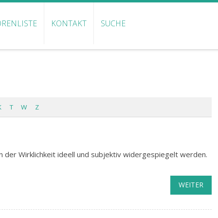
RENLISTE
KONTAKT
SUCHE
K
T
W
Z
 der Wirklichkeit ideell und subjektiv widergespiegelt werden.
WEITER