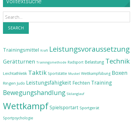
Volltextsuche
Search
SEARCH
Leistungsvoraussetzung
Trainingsmittel
Kraft
Technik
Gerätturnen
Belastung
Radsport
Trainingsmethode
Taktik
Boxen
Leichtathletik
Sportstätte
Wettkampfübung
Muskel
Leistungsfähigkeit
Training
Fechten
Ringen
Judo
Bewegungshandlung
Skilanglauf
Wettkampf
Spielsportart
Sportgerät
Sportpsychologie