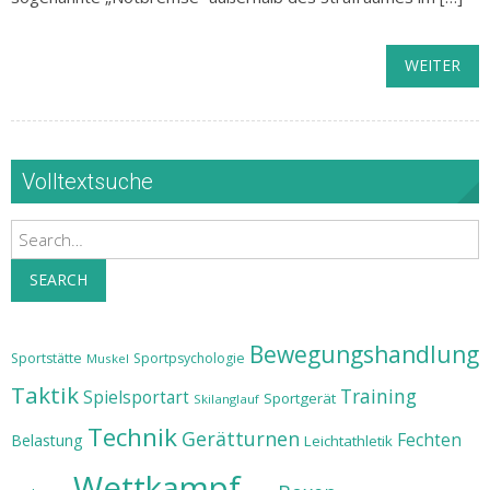
WEITER
Volltextsuche
Search
SEARCH
Bewegungshandlung
Sportstätte
Sportpsychologie
Muskel
Taktik
Training
Spielsportart
Sportgerät
Skilanglauf
Technik
Gerätturnen
Fechten
Belastung
Leichtathletik
Wettkampf