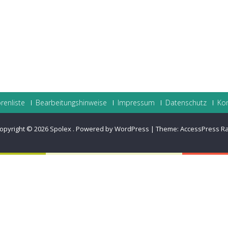
renliste
Bearbeitungshinweise
Impressum
Datenschutz
Ko
opyright © 2026
Spolex
.
Powered by WordPress
|
Theme:
AccessPress R