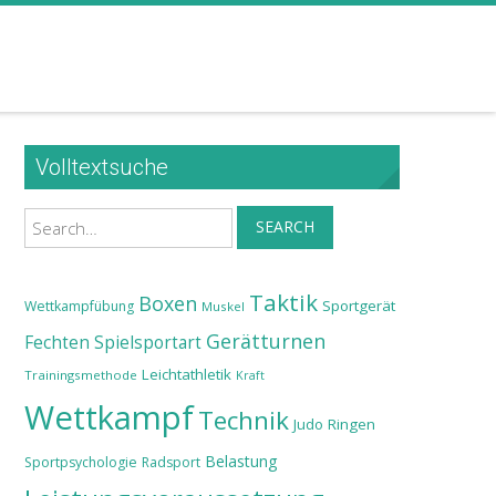
Volltextsuche
Search
SEARCH
Taktik
Boxen
Sportgerät
Wettkampfübung
Muskel
Gerätturnen
Fechten
Spielsportart
Leichtathletik
Trainingsmethode
Kraft
Wettkampf
Technik
Judo
Ringen
Belastung
Sportpsychologie
Radsport