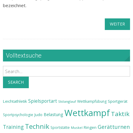
bezeichnet.
WEITER
Volltextsuche
Search
SEARCH
Spielsportart
Leichtathletik
Sportgerät
Wettkampfübung
Skilanglauf
Wettkampf
Taktik
Belastung
Judo
Sportpsychologie
Technik
Training
Gerätturnen
Ringen
Sportstätte
Muskel