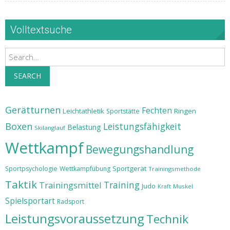
Volltextsuche
Search
SEARCH
Gerätturnen
Fechten
Leichtathletik
Ringen
Sportstätte
Boxen
Leistungsfähigkeit
Belastung
Skilanglauf
Wettkampf
Bewegungshandlung
Sportgerät
Sportpsychologie
Wettkampfübung
Trainingsmethode
Taktik
Training
Trainingsmittel
Judo
Muskel
Kraft
Spielsportart
Radsport
Leistungsvoraussetzung
Technik