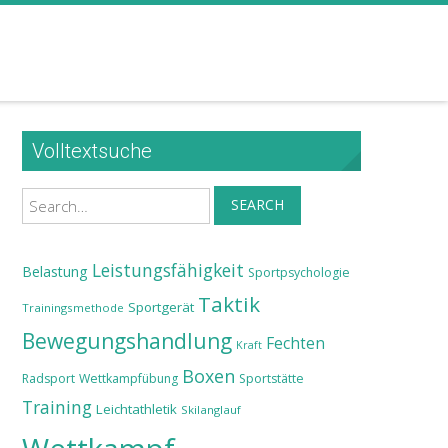
Volltextsuche
Search
SEARCH
Leistungsfähigkeit
Belastung
Sportpsychologie
Taktik
Sportgerät
Trainingsmethode
Bewegungshandlung
Fechten
Kraft
Boxen
Radsport
Wettkampfübung
Sportstätte
Training
Leichtathletik
Skilanglauf