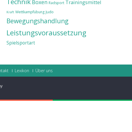
Technik
Boxen
Trainingsmittel
Radsport
Judo
Wettkampfübung
Kraft
Bewegungshandlung
Leistungsvoraussetzung
Spielsportart
ntakt
Lexikon
Über uns
ay