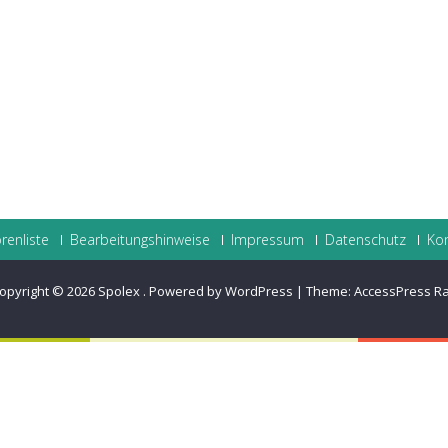
renliste
Bearbeitungshinweise
Impressum
Datenschutz
Ko
opyright © 2026
Spolex
.
Powered by WordPress
|
Theme:
AccessPress R