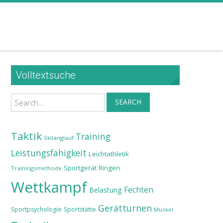
Volltextsuche
Search
SEARCH
Taktik
Training
Skilanglauf
Leistungsfähigkeit
Leichtathletik
Sportgerät
Ringen
Trainingsmethode
Wettkampf
Fechten
Belastung
Gerätturnen
Sportpsychologie
Sportstätte
Muskel