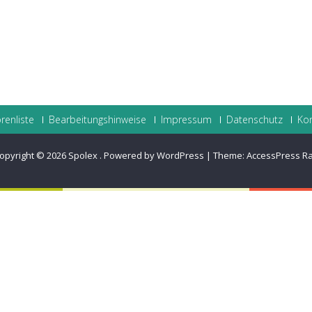
renliste
Bearbeitungshinweise
Impressum
Datenschutz
Ko
opyright © 2026
Spolex
.
Powered by WordPress
|
Theme:
AccessPress R