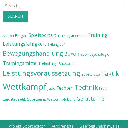
Search
SEARCH
Training
Spielsportart
Ringen
Muskel
Trainingsmethode
Leistungsfähigkeit
Skilanglauf
Bewegungshandlung
Boxen
Sportpsychologie
Trainingsmittel
Belastung
Radsport
Leistungsvoraussetzung
Taktik
Sportstätte
Wettkampf
Technik
Fechten
Judo
Kraft
Gerätturnen
Leichtathletik
Sportgerät
Wettkampfübung
Projekt Sportlexikon
Autorenliste
Bearbeitungshinweise