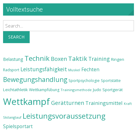
Volltextsuche
Search
SEARCH
Technik
Taktik
Boxen
Training
Belastung
Ringen
Leistungsfähigkeit
Fechten
Radsport
Muskel
Bewegungshandlung
Sportpsychologie
Sportstätte
Leichtathletik
Judo
Sportgerät
Wettkampfübung
Trainingsmethode
Wettkampf
Gerätturnen
Trainingsmittel
Kraft
Leistungsvoraussetzung
Skilanglauf
Spielsportart