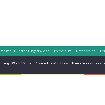
renliste
Bearbeitungshinweise
Impressum
Datenschutz
Ko
opyright © 2026
Spolex
.
Powered by WordPress
|
Theme:
AccessPress R