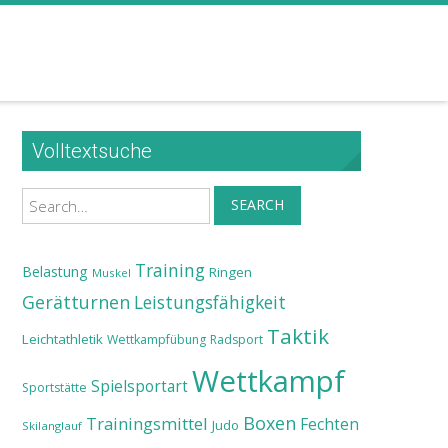
Volltextsuche
Search
SEARCH
Training
Belastung
Ringen
Muskel
Gerätturnen
Leistungsfähigkeit
Taktik
Leichtathletik
Wettkampfübung
Radsport
Wettkampf
Spielsportart
Sportstätte
Boxen
Trainingsmittel
Fechten
Judo
Skilanglauf