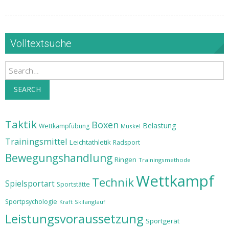
Volltextsuche
Search
SEARCH
Taktik
Boxen
Belastung
Wettkampfübung
Muskel
Trainingsmittel
Leichtathletik
Radsport
Bewegungshandlung
Ringen
Trainingsmethode
Wettkampf
Technik
Spielsportart
Sportstätte
Sportpsychologie
Skilanglauf
Kraft
Leistungsvoraussetzung
Sportgerät