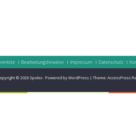
renliste
Bearbeitungshinweise
Impressum
Datenschutz
Ko
opyright © 2026
Spolex
.
Powered by WordPress
|
Theme:
AccessPress R