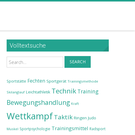
Volltextsuche
Search
SEARCH
Fechten
Sportgerät
Sportstätte
Trainingsmethode
Technik
Training
Leichtathletik
Skilanglauf
Bewegungshandlung
Kraft
Wettkampf
Taktik
Ringen
Judo
Trainingsmittel
Sportpsychologie
Radsport
Muskel