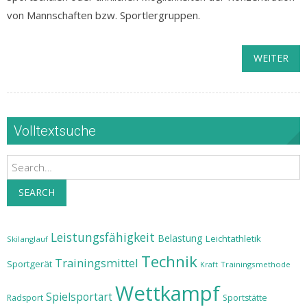
von Mannschaften bzw. Sportlergruppen.
WEITER
Volltextsuche
Search
SEARCH
Leistungsfähigkeit
Belastung
Leichtathletik
Skilanglauf
Technik
Trainingsmittel
Sportgerät
Trainingsmethode
Kraft
Wettkampf
Spielsportart
Radsport
Sportstätte